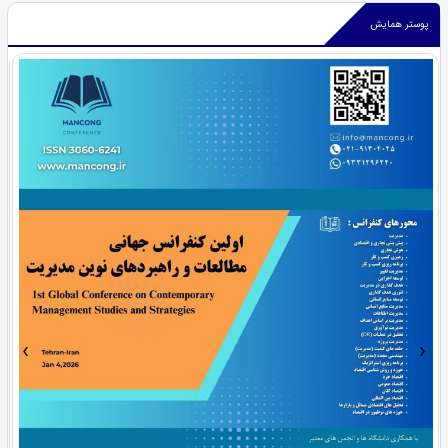
پوستر همایش
›
‹