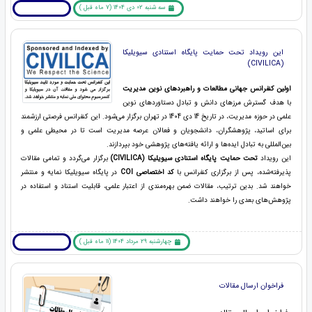
سه شنبه 02 دی 1404 (7 ماه قبل )
بیشتر بخوانید ... !
این رویداد تحت حمایت پایگاه استنادی سیویلیکا
(CIVILICA)
اولین کنفرانس جهانی
مطالعات و راهبردهای نوین مدیریت
با هدف گسترش مرزهای دانش و تبادل دستاوردهای نوین
علمی در حوزه مدیریت، در تاریخ 14 دی 1404 در تهران برگزار می‌شود. این کنفرانس فرصتی ارزشمند
برای اساتید، پژوهشگران، دانشجویان و فعالان عرصه مدیریت است تا در محیطی علمی و
بین‌المللی به تبادل ایده‌ها و ارائه یافته‌های پژوهشی خود بپردازند.
این رویداد
تحت حمایت پایگاه استنادی سیویلیکا (CIVILICA)
برگزار می‌گردد و تمامی مقالات
پذیرفته‌شده، پس از برگزاری کنفرانس با
کد اختصاصی COI
در پایگاه سیویلیکا نمایه و منتشر
خواهند شد. بدین ترتیب، مقالات ضمن بهره‌مندی از اعتبار علمی، قابلیت استناد و استفاده در
پژوهش‌های بعدی را خواهند داشت.
چهارشنبه 29 مرداد 1404 (11 ماه قبل )
بیشتر بخوانید ... !
فراخوان ارسال مقالات