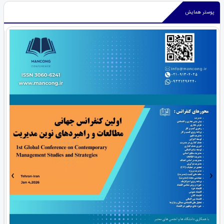
پوستر همایش
›
‹