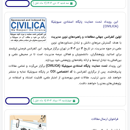
سه شنبه 02 دی 1404 (7 ماه قبل )
بیشتر بخوانید ... !
این رویداد تحت حمایت پایگاه استنادی سیویلیکا
(CIVILICA)
اولین کنفرانس جهانی
مطالعات و راهبردهای نوین مدیریت
با هدف گسترش مرزهای دانش و تبادل دستاوردهای نوین
علمی در حوزه مدیریت، در تاریخ 14 دی 1404 در تهران برگزار می‌شود. این کنفرانس فرصتی ارزشمند
برای اساتید، پژوهشگران، دانشجویان و فعالان عرصه مدیریت است تا در محیطی علمی و
بین‌المللی به تبادل ایده‌ها و ارائه یافته‌های پژوهشی خود بپردازند.
این رویداد
تحت حمایت پایگاه استنادی سیویلیکا (CIVILICA)
برگزار می‌گردد و تمامی مقالات
پذیرفته‌شده، پس از برگزاری کنفرانس با
کد اختصاصی COI
در پایگاه سیویلیکا نمایه و منتشر
خواهند شد. بدین ترتیب، مقالات ضمن بهره‌مندی از اعتبار علمی، قابلیت استناد و استفاده در
پژوهش‌های بعدی را خواهند داشت.
چهارشنبه 29 مرداد 1404 (11 ماه قبل )
بیشتر بخوانید ... !
فراخوان ارسال مقالات